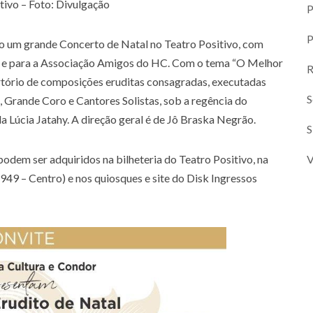
tivo – Foto: Divulgação
P
P
ado um grande Concerto de Natal no Teatro Positivo, com
MO e para a Associação Amigos do HC. Com o tema “O Melhor
R
rtório de composições eruditas consagradas, executadas
S
 Grande Coro e Cantores Solistas, sob a regência do
 Lúcia Jatahy. A direção geral é de Jô Braska Negrão.
podem ser adquiridos na bilheteria do Teatro Positivo, na
V
949 – Centro) e nos quiosques e site do Disk Ingressos