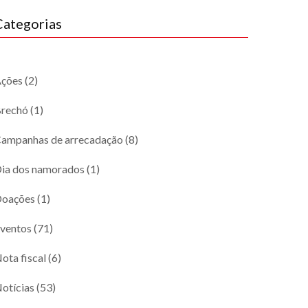
Categorias
ções
(2)
rechó
(1)
ampanhas de arrecadação
(8)
ia dos namorados
(1)
oações
(1)
ventos
(71)
ota fiscal
(6)
otícias
(53)