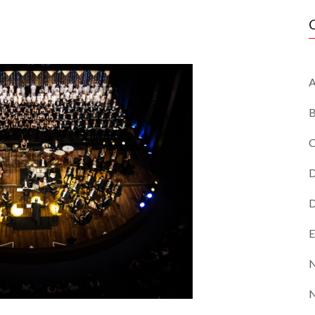
A
B
C
D
D
E
N
N