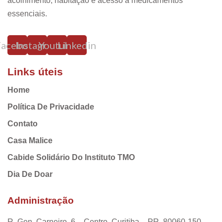
acolhimento, habitação e acesso a medicamentos
essenciais.
Facebook
Instagram
Youtube
Linkedin
Links úteis
Home
Política De Privacidade
Contato
Casa Malice
Cabide Solidário Do Instituto TMO
Dia De Doar
Administração
R. Gen. Carneiro, 6 – Centro, Curitiba – PR, 80060-150